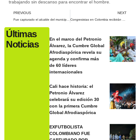
trabajando sin descanso para encontrar el hombre.
PREVIOUS
NEXT
Fue capturado el alcalde del municipio de El Cairo por presunta corrupción
Congresistas en Colombia recibirán aumento salarial de más de $3 millones en 2025
Últimas
En el marco del Petronio
Noticias
Álvarez, la Cumbre Global
Afrodiaspórica revela su
agenda y confirma más
de 60 líderes
internacionales
Cali hace historia: el
Petronio Álvarez
celebrará su edición 30
con la primera Cumbre
Global Afrodiaspórica
EXFUTBOLISTA
COLOMBIANO FUE