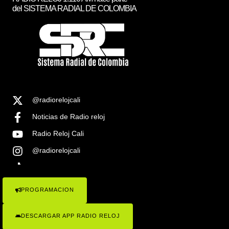
del SISTEMA RADIAL DE COLOMBIA
@radiorelojcali
Noticias de Radio reloj
Radio Reloj Cali
@radiorelojcali
Noticias Radio Reloj Cali
PROGRAMACION
COPYRIGHT © 2023 RADIO RELOJ 1.1100AM , TODOS LOS
DERECHOS RESEVADOS . SISTEMA RADIAL DE COLOMBIA
SEÑAL EN VIVO
DESCARGAR APP RADIO RELOJ
Radio Reloj 1110 ¡Conócenos!
Politicas de Privacidad