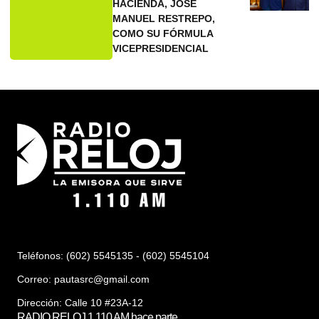
HACIENDA, JOSÉ
MANUEL RESTREPO,
COMO SU FÓRMULA
VICEPRESIDENCIAL
Teléfonos: (602) 5545135 - (602) 5545104
Correo:
pautasrc@gmail.com
Dirección: Calle 10 #23A-12
RADIO RELOJ 1.110 AM hace parte