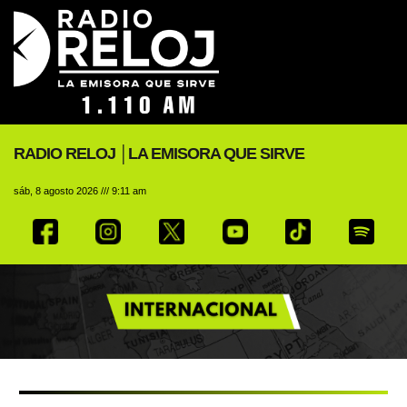
RADIO RELOJ │LA EMISORA QUE SIRVE
sáb, 8 agosto 2026 /// 9:11 am