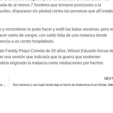
erada de al menos 7 hombres que tomaron posiciones a la
 fusiles, dispararon sin piedad contra las personas que allí esta
o y esconderse lo pudo hacer y evitó las balas asesinas, pero e
ejaron rastro de sangre, con saldo falta de una matanza donde
ncia a un centro hospitalario.
s de Freddy Pequi Cometa de 26 años, Wilson Eduardo Azcue d
er una versión que indicaría que la guerra que sostienen
abría originado la matanza como retaliaciones por hechos
NEX
En Consulta ciudadana el próximo 24 de noviembre se define la creación del área metropolitana del suroccidente de Colombia.
Dos menores y una mujer herida deja un hecho de intolerancia en en Florida, Vall