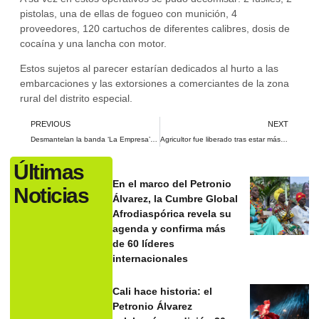
pistolas, una de ellas de fogueo con munición, 4
proveedores, 120 cartuchos de diferentes calibres, dosis de
cocaína y una lancha con motor.
Estos sujetos al parecer estarían dedicados al hurto a las
embarcaciones y las extorsiones a comerciantes de la zona
rural del distrito especial.
PREVIOUS
NEXT
Desmantelan la banda ‘La Empresa’ en Cali
Agricultor fue liberado tras estar más de 80 días privado de la libertad
Últimas
En el marco del Petronio
Noticias
Álvarez, la Cumbre Global
Afrodiaspórica revela su
agenda y confirma más
de 60 líderes
internacionales
Cali hace historia: el
Petronio Álvarez