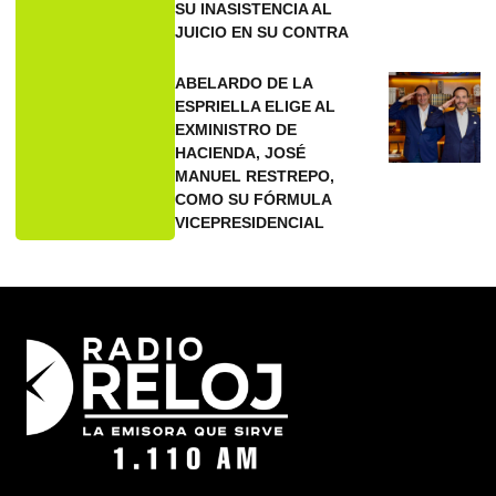
SU INASISTENCIA AL
JUICIO EN SU CONTRA
ABELARDO DE LA
ESPRIELLA ELIGE AL
EXMINISTRO DE
HACIENDA, JOSÉ
MANUEL RESTREPO,
COMO SU FÓRMULA
VICEPRESIDENCIAL