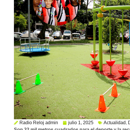
Radio Reloj admin
julio 1, 2025
Actualidad
,
Son 32 mil metros cuadrados para el deporte y la re