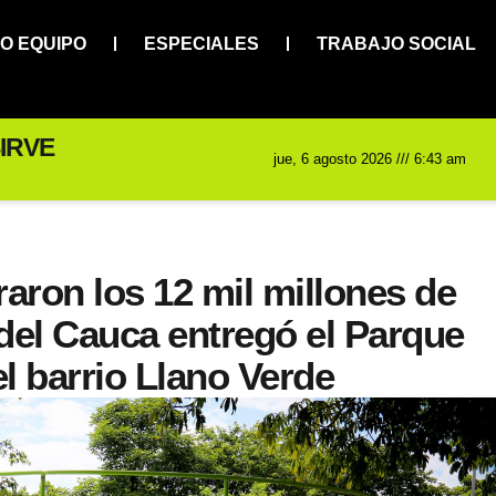
O EQUIPO
ESPECIALES
TRABAJO SOCIAL
IRVE
jue, 6 agosto 2026 /// 6:43 am
aron los 12 mil millones de
 del Cauca entregó el Parque
l barrio Llano Verde