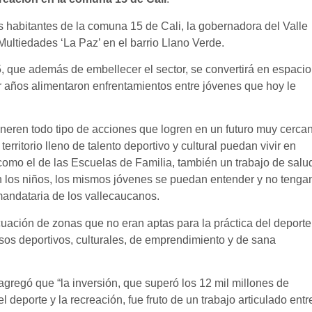
s habitantes de la comuna 15 de Cali, la gobernadora del Valle
 Multiedades ‘La Paz’ en el barrio Llano Verde.
, que además de embellecer el sector, se convertirá en espacio
or años alimentaron enfrentamientos entre jóvenes que hoy le
eneren todo tipo de acciones que logren en un futuro muy cerca
rritorio lleno de talento deportivo y cultural puedan vivir en
como el de las Escuelas de Familia, también un trabajo de salu
on los niños, los mismos jóvenes se puedan entender y no tenga
mandataria de los vallecaucanos.
uación de zonas que no eran aptas para la práctica del deporte
sos deportivos, culturales, de emprendimiento y de sana
agregó que “la inversión, que superó los 12 mil millones de
deporte y la recreación, fue fruto de un trabajo articulado entr