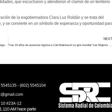
tidades, que escucharon y atendieron el clamor de un territorio
ración de la exgobernadora Clara Luz Roldán y se trata del
e, y se convierte en un símbolo de esperanza y oportunidad par
NEX
Gobierno Distrital de Cali con recursos de programa “ Invertir para Crecer” entregará 664 becas para estudios técnicos y universitarios a igual número de jóvenes caleños
Tras 19 años de ausencia regresa a Cali Shakiracon su gira mundial “Las Mujeres ya no Lloran “
) 5545135 - (602) 5545104
rc@gmail.com
e 10 #23A-12
.110 AM hace parte