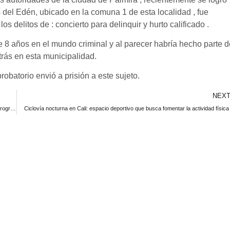
s del Edén, ubicado en la comuna 1 de esta localidad , fue
os delitos de : concierto para delinquir y hurto calificado .
de 8 años en el mundo criminal y al parecer habría hecho parte d
trás en esta municipalidad.
obatorio envió a prisión a este sujeto.
NEX
Emprendedores de 12 municipios se beneficiarán con nueva convocatoria del programa Valle Inn + de la Gobernación del Valle
Ciclovía nocturna en Cali: espacio deportivo que busca fomentar la actividad físic