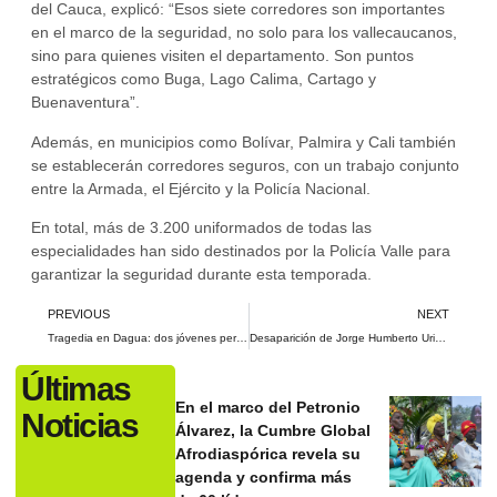
del Cauca, explicó: “Esos siete corredores son importantes
en el marco de la seguridad, no solo para los vallecaucanos,
sino para quienes visiten el departamento. Son puntos
estratégicos como Buga, Lago Calima, Cartago y
Buenaventura”.
Además, en municipios como Bolívar, Palmira y Cali también
se establecerán corredores seguros, con un trabajo conjunto
entre la Armada, el Ejército y la Policía Nacional.
En total, más de 3.200 uniformados de todas las
especialidades han sido destinados por la Policía Valle para
garantizar la seguridad durante esta temporada.
PREVIOUS
NEXT
Tragedia en Dagua: dos jóvenes perdieron la vida tras el derrumbe de su casa
Desaparición de Jorge Humberto Uribe: crece la incertidumbre tras el hallazgo de su carro en Navarro
Últimas
En el marco del Petronio
Noticias
Álvarez, la Cumbre Global
Afrodiaspórica revela su
agenda y confirma más