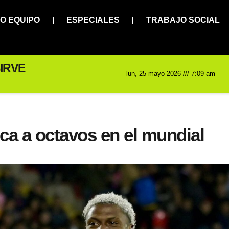
O EQUIPO
ESPECIALES
TRABAJO SOCIAL
IRVE
lun, 25 mayo 2026 /// 7:09 am
ca a octavos en el mundial