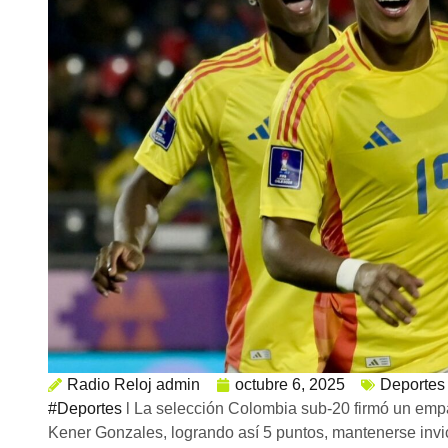
Radio Reloj admin
octubre 6, 2025
Deportes
#Deportes
l La selección Colombia sub-20 firmó un empa
Kener Gonzales, logrando así 5 puntos, mantenerse invic