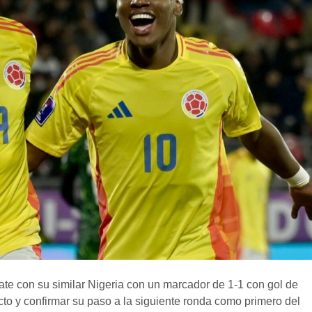
te con su similar Nigeria con un marcador de 1-1 con gol de
to y confirmar su paso a la siguiente ronda como primero del