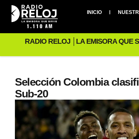
INICIO
NUESTR
RADIO RELOJ │LA EMISORA QUE S
Selección Colombia clasifi
Sub-20