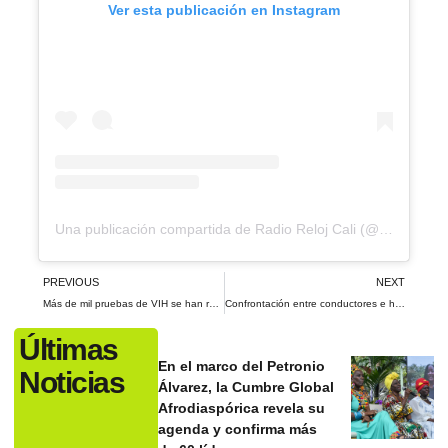
Ver esta publicación en Instagram
Una publicación compartida de Radio Reloj Cali (@radiorelojcali)
PREVIOUS
NEXT
Más de mil pruebas de VIH se han realizado en Cali con la primera máquina de autotest que tiene la ciudad
Confrontación entre conductores e habitantes de la comuna 18 por bloqueos de la calle 5
Últimas
En el marco del Petronio
Noticias
Álvarez, la Cumbre Global
Afrodiaspórica revela su
agenda y confirma más