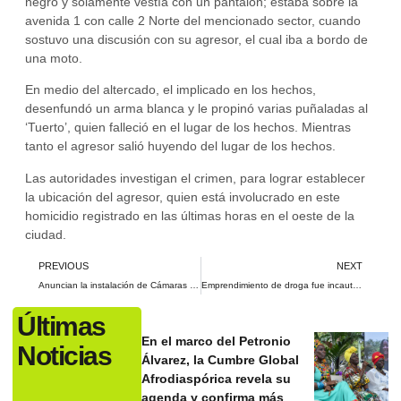
negro y solamente vestía con un pantalón; estaba sobre la
avenida 1 con calle 2 Norte del mencionado sector, cuando
sostuvo una discusión con su agresor, el cual iba a bordo de
una moto.
En medio del altercado, el implicado en los hechos,
desenfundó un arma blanca y le propinó varias puñaladas al
‘Tuerto’, quien falleció en el lugar de los hechos. Mientras
tanto el agresor salió huyendo del lugar de los hechos.
Las autoridades investigan el crimen, para lograr establecer
la ubicación del agresor, quien está involucrado en este
homicidio registrado en las últimas horas en el oeste de la
ciudad.
PREVIOUS
NEXT
Anuncian la instalación de Cámaras de seguridad y una bolsa de recompensa para los municipios de Florida y Pradera
Emprendimiento de droga fue incautado por las autoridades del Valle
Últimas
En el marco del Petronio
Noticias
Álvarez, la Cumbre Global
Afrodiaspórica revela su
agenda y confirma más