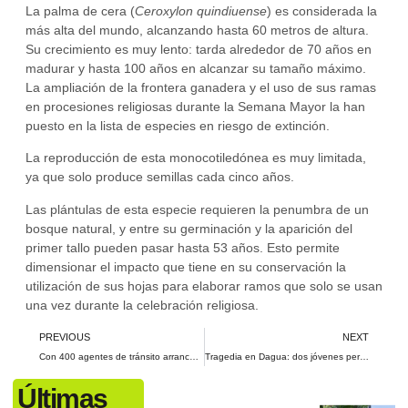
La palma de cera (
Ceroxylon quindiuense
) es considerada la
más alta del mundo, alcanzando hasta 60 metros de altura.
Su crecimiento es muy lento: tarda alrededor de 70 años en
madurar y hasta 100 años en alcanzar su tamaño máximo.
La ampliación de la frontera ganadera y el uso de sus ramas
en procesiones religiosas durante la Semana Mayor la han
puesto en la lista de especies en riesgo de extinción.
La reproducción de esta monocotiledónea es muy limitada,
ya que solo produce semillas cada cinco años.
Las plántulas de esta especie requieren la penumbra de un
bosque natural, y entre su germinación y la aparición del
primer tallo pueden pasar hasta 53 años. Esto permite
dimensionar el impacto que tiene en su conservación la
utilización de sus hojas para elaborar ramos que solo se usan
una vez durante la celebración religiosa.
PREVIOUS
NEXT
Con 400 agentes de tránsito arrancan operativos por Semana Santa en Cali
Tragedia en Dagua: dos jóvenes perdieron la vida tras el derrumbe de su casa
Últimas