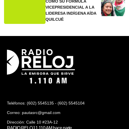
COMO SU FÓRMULA
VICEPRESIDENCIAL A LA
LIDERESA INDÍGENA AÍDA
QUILCUÉ
Teléfonos: (602) 5545135 - (602) 5545104
Correo:
pautasrc@gmail.com
Dirección: Calle 10 #23A-12
RADIO RELOJ 1.110 AM hace parte