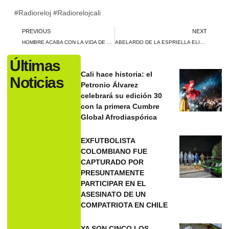
#Radioreloj #Radiorelojcali
PREVIOUS
NEXT
HOMBRE ACABA CON LA VIDA DE SUS DOS HIJOS Y LUEGO CON LA SUYA DESPUÉS DE DESCUBRIR INFIDELIDAD DE SU ESPOSA
ABELARDO DE LA ESPRIELLA ELIGE AL EXMINISTRO DE HACIENDA, JOSÉ MANUEL RESTREPO, COMO SU FÓRMULA VICEPRESIDENCIAL
Últimas
Cali hace historia: el
Noticias
Petronio Álvarez
celebrará su edición 30
con la primera Cumbre
Global Afrodiaspórica
EXFUTBOLISTA
COLOMBIANO FUE
CAPTURADO POR
PRESUNTAMENTE
PARTICIPAR EN EL
ASESINATO DE UN
COMPATRIOTA EN CHILE
YA SON CINCO LOS