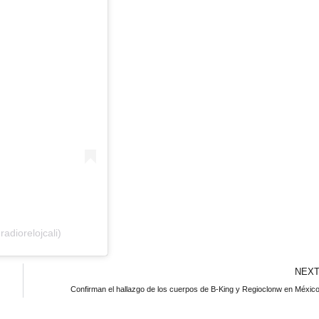
adiorelojcali)
NEX
Confirman el hallazgo de los cuerpos de B-King y Regioclonw en Méxic