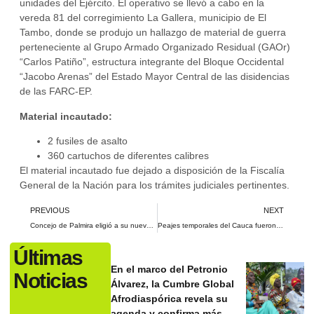
unidades del Ejército. El operativo se llevó a cabo en la
vereda 81 del corregimiento La Gallera, municipio de El
Tambo, donde se produjo un hallazgo de material de guerra
perteneciente al Grupo Armado Organizado Residual (GAOr)
“Carlos Patiño”, estructura integrante del Bloque Occidental
“Jacobo Arenas” del Estado Mayor Central de las disidencias
de las FARC-EP.
Material incautado:
2 fusiles de asalto
360 cartuchos de diferentes calibres
El material incautado fue dejado a disposición de la Fiscalía
General de la Nación para los trámites judiciales pertinentes.
PREVIOUS
NEXT
Concejo de Palmira eligió a su nueva secretaria general
Peajes temporales del Cauca fueron destruidos con explosivos durante el Día del Trabajo
Últimas
En el marco del Petronio
Noticias
Álvarez, la Cumbre Global
Afrodiaspórica revela su
agenda y confirma más