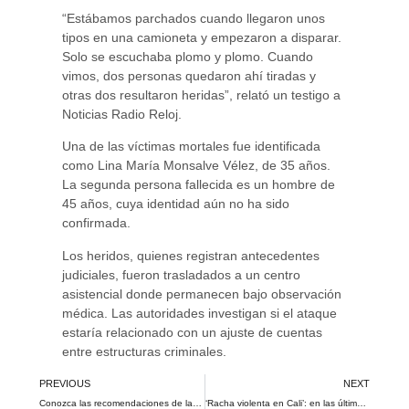
“Estábamos parchados cuando llegaron unos
tipos en una camioneta y empezaron a disparar.
Solo se escuchaba plomo y plomo. Cuando
vimos, dos personas quedaron ahí tiradas y
otras dos resultaron heridas”, relató un testigo a
Noticias Radio Reloj.
Una de las víctimas mortales fue identificada
como Lina María Monsalve Vélez, de 35 años.
La segunda persona fallecida es un hombre de
45 años, cuya identidad aún no ha sido
confirmada.
Los heridos, quienes registran antecedentes
judiciales, fueron trasladados a un centro
asistencial donde permanecen bajo observación
médica. Las autoridades investigan si el ataque
estaría relacionado con un ajuste de cuentas
entre estructuras criminales.
PREVIOUS
NEXT
Conozca las recomendaciones de las autoridades caleñas para quienes subirán a los cerros este Jueves y Viernes Santo
‘Racha violenta en Cali’: en las últimas horas se registraron cinco homicidios en la ciudad