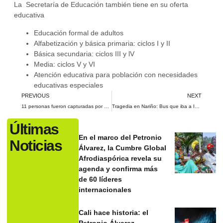
La Secretaría de Educación también tiene en su oferta
educativa
Educación formal de adultos
Alfabetización y básica primaria: ciclos I y II
Básica secundaria: ciclos III y lV
Media: ciclos V y VI
Atención educativa para población con necesidades
educativas especiales
PREVIOUS
NEXT
11 personas fueron capturadas por estafar a la Nación
Tragedia en Nariño: Bus que iba a Ipiales se fue por un abismo
Últimas
En el marco del Petronio
Noticias
Álvarez, la Cumbre Global
Afrodiaspórica revela su
agenda y confirma más
de 60 líderes
internacionales
Cali hace historia: el
Petronio Álvarez