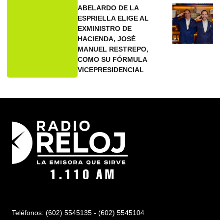
ABELARDO DE LA
ESPRIELLA ELIGE AL
EXMINISTRO DE
HACIENDA, JOSÉ
MANUEL RESTREPO,
COMO SU FÓRMULA
VICEPRESIDENCIAL
Teléfonos: (602) 5545135 - (602) 5545104