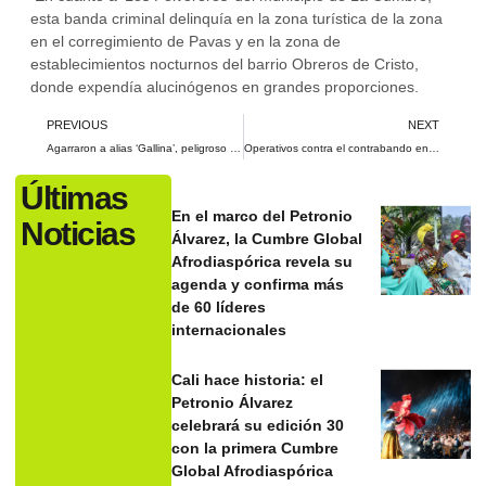
esta banda criminal delinquía en la zona turística de la zona
en el corregimiento de Pavas y en la zona de
establecimientos nocturnos del barrio Obreros de Cristo,
donde expendía alucinógenos en grandes proporciones.
PREVIOUS
NEXT
Agarraron a alias ‘Gallina’, peligroso integrante del Tren de Aragua, escondido en Cali
Operativos contra el contrabando en el Valle del Cauca: recientemente fue incautado licor y cigarrillos listos para la comercialización
Últimas
En el marco del Petronio
Noticias
Álvarez, la Cumbre Global
Afrodiaspórica revela su
agenda y confirma más
de 60 líderes
internacionales
Cali hace historia: el
Petronio Álvarez
celebrará su edición 30
con la primera Cumbre
Global Afrodiaspórica