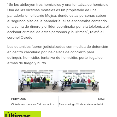
“Se les atribuyen tres homicidios y una tentativa de homicidio.
Una de las víctimas mortales es un propietario de una
panadería en el barrio Mojica, donde estas personas suben
al segundo piso de la panadería, él se encontraba contando
una suma de dinero y el líder coordinaba por vía telefónica el
accionar criminal de estas personas y lo ultiman”, relató el
coronel Oviedo.
Los detenidos fueron judicializados con medida de detención
en centro carcelario por los delitos de concierto para
delinquir, homicidio, tentativa de homicidio, porte ilegal de
armas de fuego y hurto.
PREVIOUS
NEXT
Ciclovía nocturna en Cali: espacio deportivo que busca fomentar la actividad física
Este domingo 24 de noviembre habitantes de cinco municipios del Valle y 2 del Cauca decidirán en las urnas a través de una consulta popular si se crea el área metropolitana del suroccidente de Colombia
Últimas