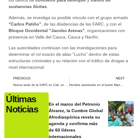
los delitos de
concierto para delinquir
y
tráfico de
sustancias ilícitas
.
Además, se investiga su posible vínculo con el grupo armado
“Carlos Patiño”
, de las disidencias de las FARC, y con el
Bloque Occidental “Jacobo Arenas”
, organizaciones con
presencia en Valle del Cauca, Cauca y Nariño.
Las autoridades continúan con las investigaciones para
determinar el rol exacto de alias “Lucho” dentro de estas
estructuras criminales y su relación con el tráfico de drogas a
nivel internacional.
PREVIOUS
NEXT
Nueva sede de la IUIPC en Cali: un espacio renovado para la cultura y el arte
Hombre asesinado en el barrio Marroquín I: un capturado tras el ataque
Últimas
En el marco del Petronio
Noticias
Álvarez, la Cumbre Global
Afrodiaspórica revela su
agenda y confirma más
de 60 líderes
internacionales