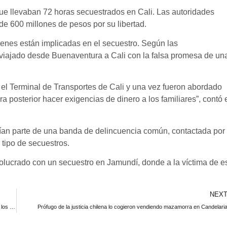
 que llevaban 72 horas secuestrados en Cali. Las autoridades
de 600 millones de pesos por su libertad.
ienes están implicadas en el secuestro. Según las
n viajado desde Buenaventura a Cali con la falsa promesa de un
el Terminal de Transportes de Cali y una vez fueron abordado
posterior hacer exigencias de dinero a los familiares”, contó 
arían parte de una banda de delincuencia común, contactada por
 tipo de secuestros.
volucrado con un secuestro en Jamundí, donde a la víctima de e
NEX
La Biométrica Facial, herramienta de la Registraduría para evitar los fraudes en los procesos electorales del 2026
Prófugo de la justicia chilena lo cogieron vendiendo mazamorra en Candelari