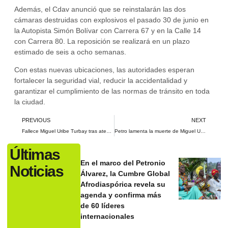
Además, el Cdav anunció que se reinstalarán las dos
cámaras destruidas con explosivos el pasado 30 de junio en
la Autopista Simón Bolívar con Carrera 67 y en la Calle 14
con Carrera 80. La reposición se realizará en un plazo
estimado de seis a ocho semanas.
Con estas nuevas ubicaciones, las autoridades esperan
fortalecer la seguridad vial, reducir la accidentalidad y
garantizar el cumplimiento de las normas de tránsito en toda
la ciudad.
PREVIOUS
NEXT
Fallece Miguel Uribe Turbay tras atentado en Bogotá durante su campaña presidencial
Petro lamenta la muerte de Miguel Uribe Turbay: “Nos duele como si fuera de los nuestros”
Últimas
En el marco del Petronio
Noticias
Álvarez, la Cumbre Global
Afrodiaspórica revela su
agenda y confirma más
de 60 líderes
internacionales