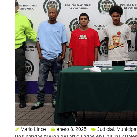
Mario Lince
enero 8, 2025
Judicial
,
Municipa
Dos bandas fueron desarticuladas en Cali, las cuales