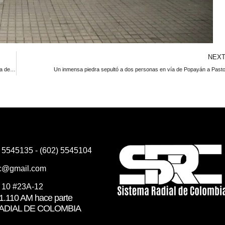
NEX
Joven modelo en el Sur del Cauca se metió en medio de una discusión de pareja de su mamá y terminó muerta
Un inmensa piedra sepultó a dos personas en vía de Popayán a Past
) 5545135 - (602) 5545104
rc@gmail.com
e 10 #23A-12
.110 AM hace parte
RADIAL DE COLOMBIA