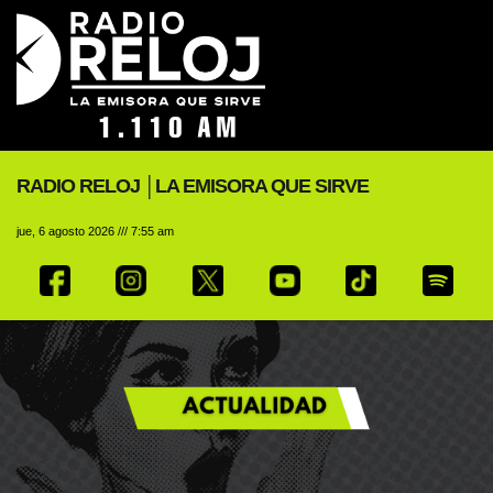
RADIO RELOJ │LA EMISORA QUE SIRVE
jue, 6 agosto 2026 /// 7:55 am