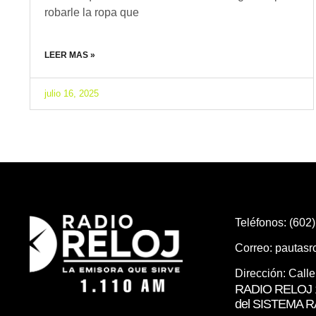
robarle la ropa que
LEER MAS »
julio 16, 2025
Teléfonos: (602
Correo:
pautas
Dirección: Call
RADIO RELOJ 1
del SISTEMA 