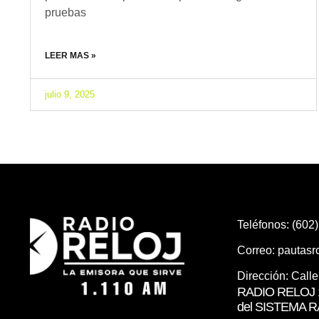
pruebas
LEER MAS »
julio 9, 2025
Teléfonos: (602
Correo:
pautas
Dirección: Call
RADIO RELOJ 1
del SISTEMA 