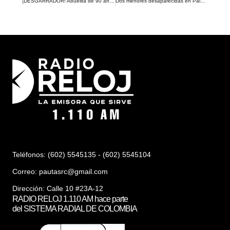
¡DESGARRADOR! Abuelita de 90 años perdió la vista y vive de la caridad de un vecino
Dos menores desaparecidas en Palmira. Familia pide ayuda para encontrarlas
Teléfonos: (602) 5545135 - (602) 5545104
Correo:
pautasrc@gmail.com
Dirección: Calle 10 #23A-12
RADIO RELOJ 1.110 AM hace parte
del SISTEMA RADIAL DE COLOMBIA